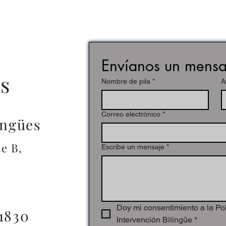
Envíanos un mensa
s
Nombre de pila
*
A
Correo electrónico
*
ingües
e B,
Escribe un mensaje
*
Doy mi consentimiento a la Pol
1830
Intervención Bilingüe
*