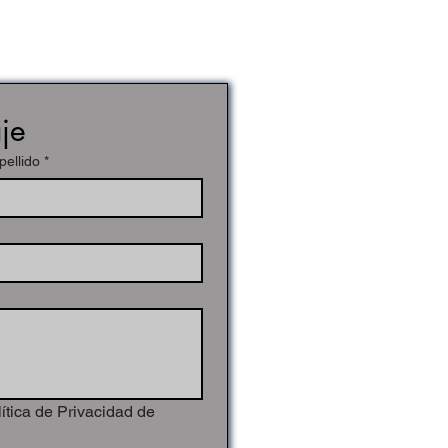
je
pellido
*
ítica de Privacidad de 