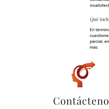
insatisfec
Qué inclu
En término
cuestiones
parcial; e
más.
Contácteno