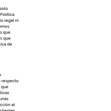
 solo
Política
o legal ni
demos
as que
os que
tica de
e
s respecto
e que
tivas
gunas
cción al
clientes