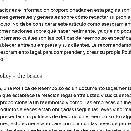
caciones e información proporcionadas en esta página son
ones generales y generales sobre cómo redactar su propia 
lso. No debe considerar este artículo como asesoramient
omendaciones sobre qué hacer realmente, ya que no po
antemano cuáles son las políticas de reembolso específic
ablecer entre su empresa y sus clientes. Le recomendam
esoramiento legal para comprender y crear su propia Polí
o.
licy - the basics
o, una Política de Reembolso es un documento legalment
 que establece la relación legal entre usted y sus cliente
es proporcionará un reembolso y cómo. Las empresas onlin
oductos a veces están obligadas (según las leyes y norma
 presentar sus políticas de devolución y reembolso. En al
ones, esto es necesario para cumplir con las leyes de prote
r. También puede ayudarle a evitar demandas legales de 