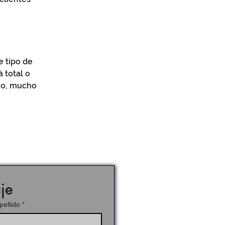
e tipo de
 total o
cho, mucho
je
pellido
*