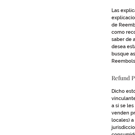
Las expli
explicaci
de Reembo
como rec
saber de 
desea est
busque as
Reembols
Refund Po
Dicho est
vinculante
a si se l
venden pr
locales) a
jurisdicci
consumido